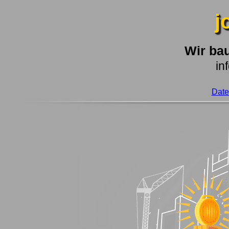
j
Wir bau
in
Date